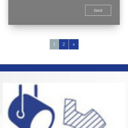
Enrol
Page 1
Page 2
Next page
1
2
»
Blocks
Blocks