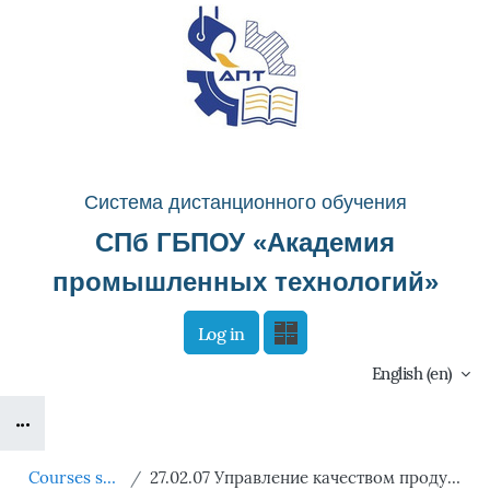
Skip to main content
Система д
истанционного о
бучения
СПб ГБПОУ «
Академия
промышленных технологий
»
Log in
Сайт компании
Тех. поддержка
English ‎(en)‎
Blocks
Маршрут внедрения
B
Courses showcase 3KL
27.02.07 Управление качеством продукции, процессов и услуг (по отраслям)