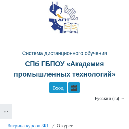
Перейти к основному содержанию
Система д
истанционного о
бучения
СПб ГБПОУ «
Академия
промышленных технологий
»
Вход
Сайт компании
Тех. поддержка
Русский ‎(ru)‎
Блоки
Маршрут внедрения
Витрина курсов 3KL
О курсе