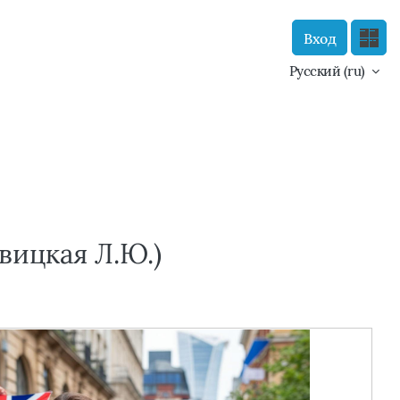
Вход
Сайт компании
Тех. поддержка
Русский ‎(ru)‎
Маршрут внедрения
вицкая Л.Ю.)