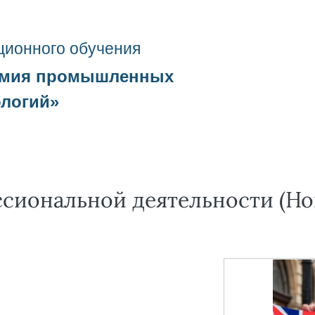
ционного о
бучения
емия промышленных
ологий
»
сиональной деятельности (Но