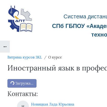
Перейти к основному содержанию
Система д
истан
СПб ГБПОУ «
Акад
техн
Блоки
Витрина курсов 3KL
О курсе
Иностранный язык в профес
Блоки
Загрузка...
Контакты:
Новицкая Лада Юрьевна
Н