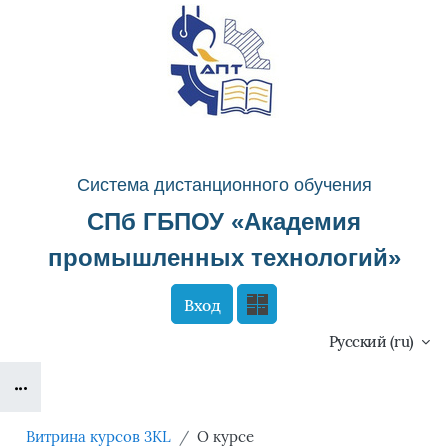
Перейти к основному содержанию
Система д
истанционного о
бучения
СПб ГБПОУ «
Академия
промышленных технологий
»
Вход
Сайт компании
Тех. поддержка
Русский ‎(ru)‎
Блоки
Маршрут внедрения
Витрина курсов 3KL
О курсе