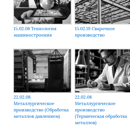
15.02.08 Технология
15.02.19 Сварочное
машиностроения
производство
22.02.08
22.02.08
Металлургическое
Металлургическое
производство (Обработка
производство
металлов давлением)
(Термическая обработка
металлов)