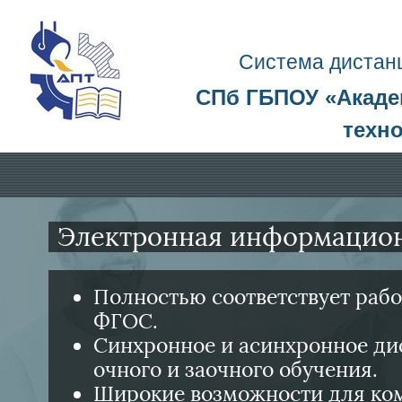
Перейти к основному содержанию
Система д
истан
СПб ГБПОУ «
Акад
техн
Блоки
Электронная информацион
Полностью соответствует раб
ФГОС.
Синхронное и асинхронное ди
очного и заочного обучения.
Широкие возможности для ком