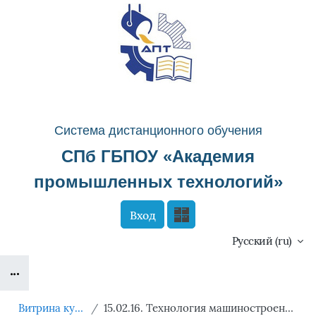
Перейти к основному содержанию
Система д
истанционного о
бучения
СПб ГБПОУ «
Академия
промышленных технологий
»
Вход
Сайт компании
Тех. поддержка
Русский ‎(ru)‎
Блоки
Маршрут внедрения
Витрина курсов 3KL
15.02.16. Технология машиностроения (Профессионалитет )