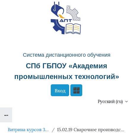
Перейти к основному содержанию
Система д
истанционного о
бучения
СПб ГБПОУ «
Академия
промышленных технологий
»
Вход
Сайт компании
Тех. поддержка
Русский ‎(ru)‎
Блоки
Маршрут внедрения
Витрина курсов 3KL
15.02.19 Сварочное производство