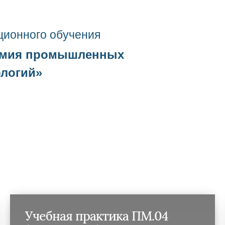
ционного о
бучения
емия промышленных
ологий
»
Учебная практика ПМ.04