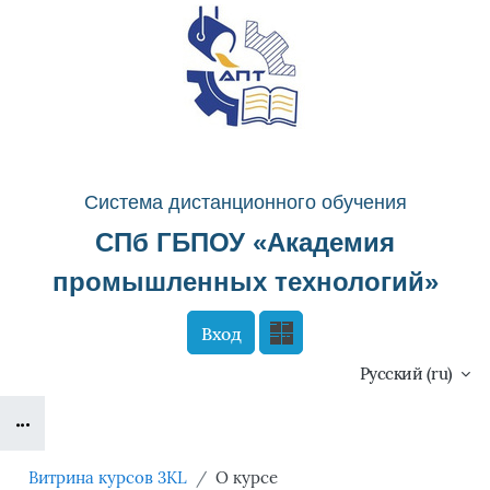
Перейти к основному содержанию
Система д
истанционного о
бучения
СПб ГБПОУ «
Академия
промышленных технологий
»
Вход
Сайт компании
Тех. поддержка
Русский ‎(ru)‎
Блоки
Маршрут внедрения
Витрина курсов 3KL
О курсе