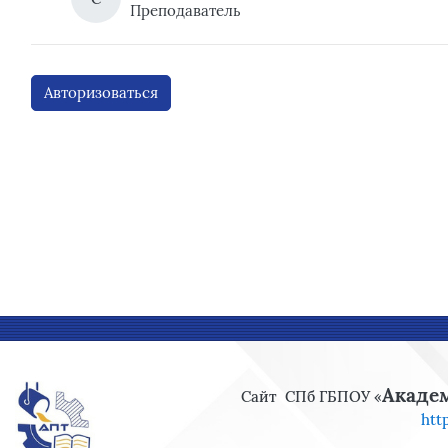
Преподаватель
Авторизоваться
Блоки
Блоки
Акаде
Сайт
СПб ГБПОУ «
htt