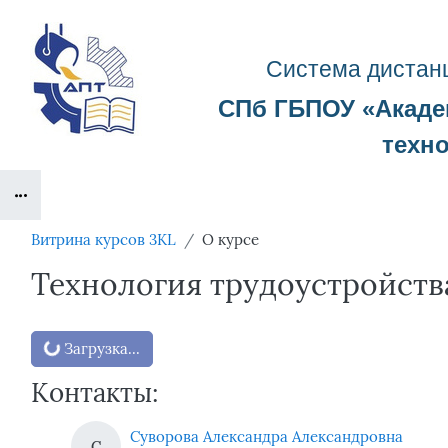
Перейти к основному содержанию
Система д
истан
СПб ГБПОУ «
Акад
техн
Блоки
Витрина курсов 3KL
О курсе
Технология трудоустройства
Блоки
Загрузка...
Контакты:
Суворова Александра Александровна
С