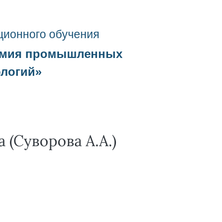
ционного о
бучения
емия промышленных
ологий
»
 (Суворова А.А.)