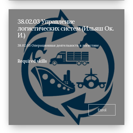
38.02.03 Управление
логистических систем (Ильяш Ок.
И.)
38.02.03 Операционная деятельность в логистике
Required skills
Enrol