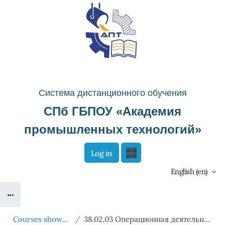
Skip to main content
Система д
истанционного о
бучения
СПб ГБПОУ «
Академия
промышленных технологий
»
Log in
Сайт компании
Тех. поддержка
English ‎(en)‎
Blocks
Маршрут внедрения
B
Courses showcase 3KL
38.02.03 Операционная деятельность в логистике