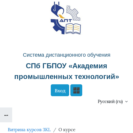
Перейти к основному содержанию
Система д
истанционного о
бучения
СПб ГБПОУ «
Академия
промышленных технологий
»
Вход
Сайт компании
Тех. поддержка
Русский ‎(ru)‎
Блоки
Маршрут внедрения
Витрина курсов 3KL
О курсе