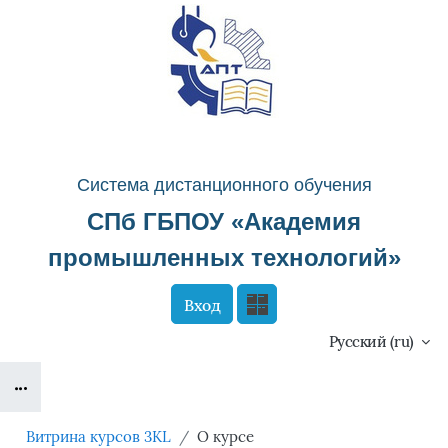
Перейти к основному содержанию
Система д
истанционного о
бучения
СПб ГБПОУ «
Академия
промышленных технологий
»
Вход
Сайт компании
Тех. поддержка
Русский ‎(ru)‎
Блоки
Маршрут внедрения
Витрина курсов 3KL
О курсе