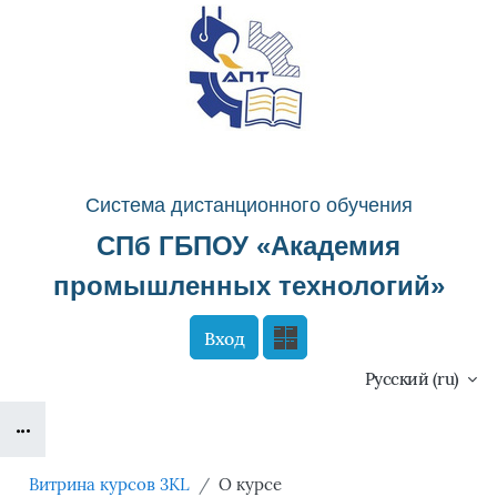
Перейти к основному содержанию
Система д
истанционного о
бучения
СПб ГБПОУ «
Академия
промышленных технологий
»
Вход
Сайт компании
Тех. поддержка
Русский ‎(ru)‎
Блоки
Маршрут внедрения
Витрина курсов 3KL
О курсе