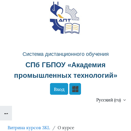
Перейти к основному содержанию
Система д
истанционного о
бучения
СПб ГБПОУ «
Академия
промышленных технологий
»
Вход
Сайт компании
Тех. поддержка
Русский ‎(ru)‎
Блоки
Маршрут внедрения
Витрина курсов 3KL
О курсе