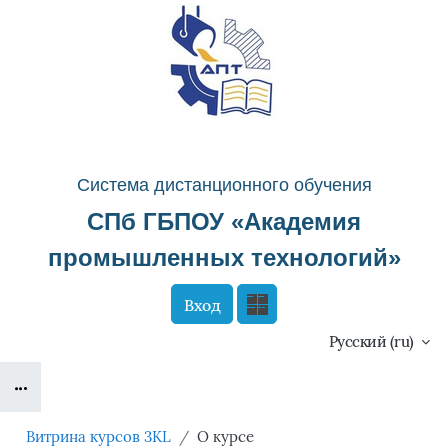
Перейти к основному содержанию
Система д
истанционного о
бучения
СПб ГБПОУ «
Академия
промышленных технологий
»
Вход
Сайт компании
Тех. поддержка
Русский ‎(ru)‎
Блоки
Маршрут внедрения
Витрина курсов 3KL
О курсе