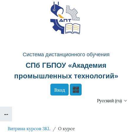
Перейти к основному содержанию
Система д
истанционного о
бучения
СПб ГБПОУ «
Академия
промышленных технологий
»
Вход
Сайт компании
Тех. поддержка
Русский ‎(ru)‎
Блоки
Маршрут внедрения
Витрина курсов 3KL
О курсе