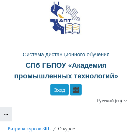
Перейти к основному содержанию
Система д
истанционного о
бучения
СПб ГБПОУ «
Академия
промышленных технологий
»
Вход
Сайт компании
Тех. поддержка
Русский ‎(ru)‎
Блоки
Маршрут внедрения
Витрина курсов 3KL
О курсе