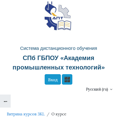
Перейти к основному содержанию
Система д
истанционного о
бучения
СПб ГБПОУ «
Академия
промышленных технологий
»
Вход
Сайт компании
Тех. поддержка
Русский ‎(ru)‎
Блоки
Маршрут внедрения
Витрина курсов 3KL
О курсе