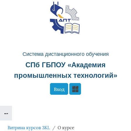
Перейти к основному содержанию
Система д
истанционного о
бучения
СПб ГБПОУ «
Академия
промышленных технологий
»
Вход
Сайт компании
Тех. поддержка
Блоки
Маршрут внедрения
Витрина курсов 3KL
О курсе