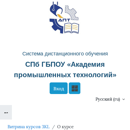
Перейти к основному содержанию
Система д
истанционного о
бучения
СПб ГБПОУ «
Академия
промышленных технологий
»
Вход
Сайт компании
Тех. поддержка
Русский ‎(ru)‎
Блоки
Маршрут внедрения
Витрина курсов 3KL
О курсе