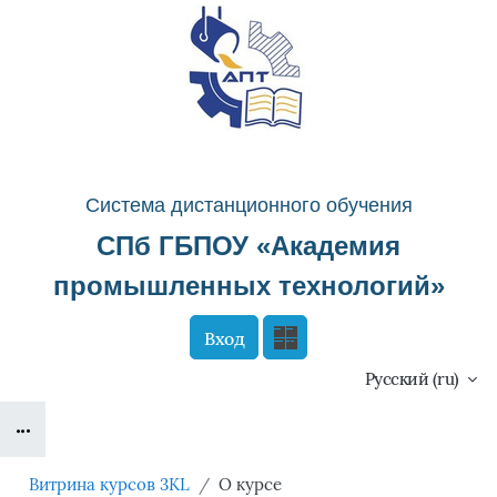
Перейти к основному содержанию
Система д
истанционного о
бучения
СПб ГБПОУ «
Академия
промышленных технологий
»
Вход
Сайт компании
Тех. поддержка
Русский ‎(ru)‎
Блоки
Маршрут внедрения
Витрина курсов 3KL
О курсе