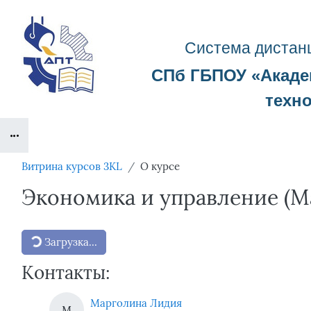
Перейти к основному содержанию
Система д
истан
СПб ГБПОУ «
Акад
техн
Блоки
Витрина курсов 3KL
О курсе
Экономика и управление (Ма
Блоки
Загрузка...
Контакты:
Марголина Лидия
М