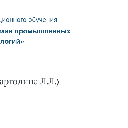
ционного о
бучения
емия промышленных
ологий
»
рголина Л.Л.)