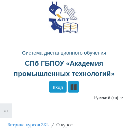
Перейти к основному содержанию
Система д
истанционного о
бучения
СПб ГБПОУ «
Академия
промышленных технологий
»
Вход
Сайт компании
Тех. поддержка
Русский ‎(ru)‎
Блоки
Маршрут внедрения
Витрина курсов 3KL
О курсе