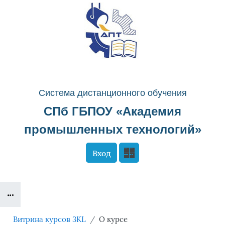
Перейти к основному содержанию
Система д
истанционного о
бучения
СПб ГБПОУ «
Академия
промышленных технологий
»
Вход
Сайт компании
Тех. поддержка
Блоки
Маршрут внедрения
Витрина курсов 3KL
О курсе