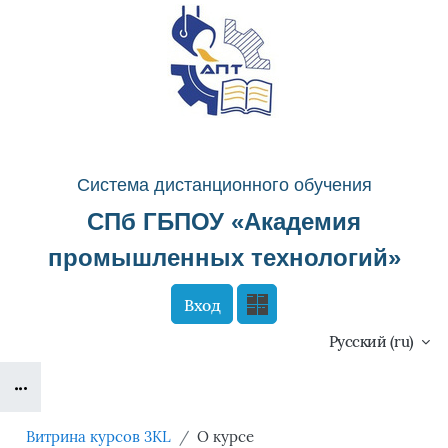
Перейти к основному содержанию
Система д
истанционного о
бучения
СПб ГБПОУ «
Академия
промышленных технологий
»
Вход
Сайт компании
Тех. поддержка
Русский ‎(ru)‎
Блоки
Маршрут внедрения
Витрина курсов 3KL
О курсе