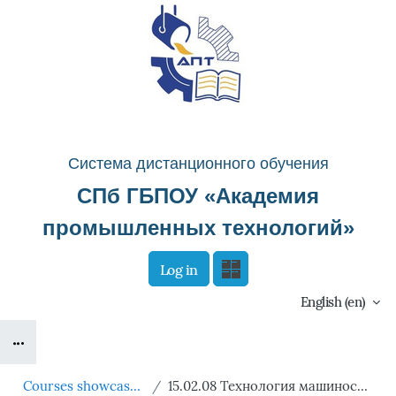
Skip to main content
Система д
истанционного о
бучения
СПб ГБПОУ «
Академия
промышленных технологий
»
Log in
Сайт компании
Тех. поддержка
English ‎(en)‎
Blocks
Маршрут внедрения
B
Courses showcase 3KL
15.02.08 Технология машиностроения