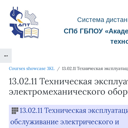
Skip to main content
Система д
истан
СПб ГБПОУ «
Акад
техн
Blocks
Courses showcase 3KL
13.02.11 Техническая эксплуат
13.02.11 Техническая экспл
электромеханического обо
Blocks
13.02.11 Техническая эксплуатац
обслуживание электрического и