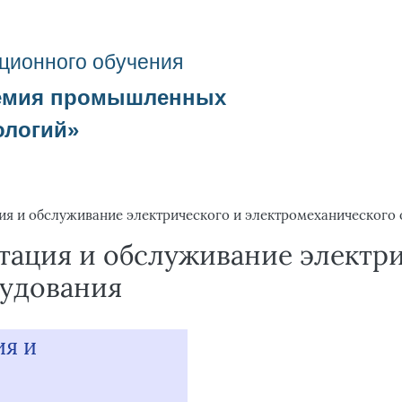
ционного о
бучения
емия промышленных
ологий
»
ация и обслуживание электрического и электромеханического
уатация и обслуживание электр
рудования
ия и