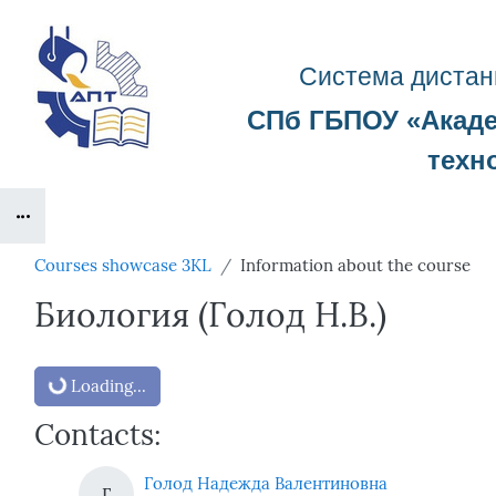
Skip to main content
Система д
истан
СПб ГБПОУ «
Акад
техн
Blocks
Courses showcase 3KL
Information about the course
Биология (Голод Н.В.)
Blocks
Loading...
Contacts:
Голод Надежда Валентиновна
Г