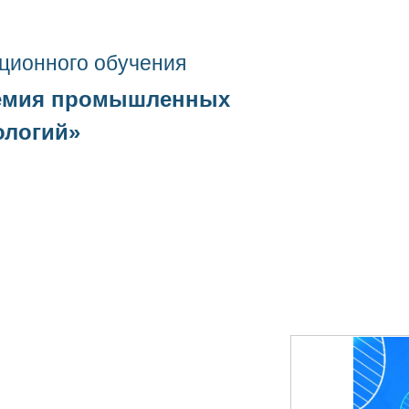
ционного о
бучения
емия промышленных
ологий
»