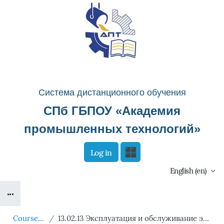
Skip to main content
Система д
истанционного о
бучения
СПб ГБПОУ «
Академия
промышленных технологий
»
Log in
Сайт компании
Тех. поддержка
English ‎(en)‎
Blocks
Маршрут внедрения
B
Courses showcase 3KL
13.02.13 Эксплуатация и обслуживание электрического и электромеханического оборудования (по отраслям)